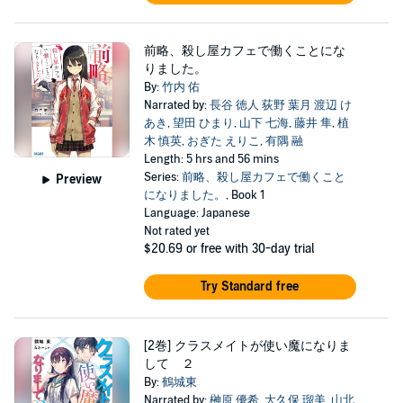
前略、殺し屋カフェで働くことにな
りました。
By:
竹内 佑
Narrated by:
長谷 徳人 荻野 葉月 渡辺 け
あき
,
望田 ひまり
,
山下 七海
,
藤井 隼
,
植
木 慎英
,
おぎた えりこ
,
有隅 融
Length: 5 hrs and 56 mins
Series:
前略、殺し屋カフェで働くこと
Preview
になりました。
, Book 1
Language: Japanese
Not rated yet
$20.69
or free with 30-day trial
Try Standard free
[2巻] クラスメイトが使い魔になりま
して ２
By:
鶴城東
Narrated by:
榊原 優希
,
大久保 瑠美
,
山北