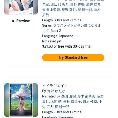
早紀
,
渡辺 けあき
,
奥野 香耶
,
若井 友希
,
天海 由梨奈
,
荻野 葉月
,
堀 総士郎
,
蒔村
拓哉
Length: 7 hrs and 21 mins
Preview
Series:
クラスメイトが使い魔になりま
して
, Book 2
Language: Japanese
Not rated yet
$21.63
or free with 30-day trial
Try Standard free
ヒイラギエイク
By:
海津 ゆたか
Narrated by:
桑田 直樹
,
厚木 那奈美
,
荻野
葉月
,
木間 萌
,
横林 奈津子
,
川原 伶奈
,
千
先 広大
,
堀 総士郎
Length: 8 hrs and 13 mins
Language: Japanese