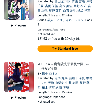
Narrated by:
西山 宏太朗
,
青山 吉能
,
赤﨑
千夏
,
吉岡 茉祐
,
高木 美佑
,
岡野 友佑
,
宮
田 幸季
,
荻野 葉月
,
白石 兼斗
,
堂坂 晃三
Length: 7 hrs and 17 mins
Series:
芸人ディスティネーション
, Book
2
Preview
Language: Japanese
Not rated yet
$21.63
or free with 30-day trial
Try Standard free
ＡＵＲＡ～魔竜院光牙最後の闘い～
（ガガガ文庫）
By:
田中 ロミオ
Narrated by:
近衛 秀馬
,
茜屋 日海夏
,
中島
ヨシキ
,
天海 由梨奈
,
中井 美琴
,
荻野 葉
月
,
植木 慎英
,
内野 孝聡
Length: 9 hrs and 15 mins
Language: Japanese
Preview
Not rated yet