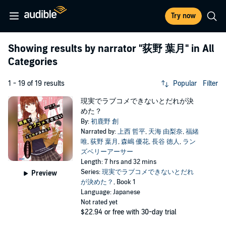
Try now
Showing results by narrator
"荻野 葉月"
in All
Categories
1 - 19 of 19 results
Popular
Filter
現実でラブコメできないとだれが決
めた？
By:
初鹿野 創
Narrated by:
上西 哲平
,
天海 由梨奈
,
福緒
唯
,
荻野 葉月
,
森嶋 優花
,
長谷 徳人
,
ラン
ズベリーアーサー
Length: 7 hrs and 32 mins
Series:
現実でラブコメできないとだれ
Preview
が決めた？
, Book 1
Language: Japanese
Not rated yet
$22.94
or free with 30-day trial