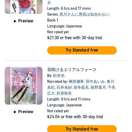
太
Length: 6 hrs and 17 mins
Series:
黒川さんに悪役は似合わない
,
Book 1
Preview
Language: Japanese
Not rated yet
$21.30
or free with 30-day trial
Try Standard free
花咲けるエリアルフォース
By:
杉井光
Narrated by:
榊原優希
,
田中あいみ
,
春川
友紀
,
石井未紗
,
留冬藍名
,
荻野葉月
,
千先
広大
,
折原秋良
Length: 9 hrs and 11 mins
Language: Japanese
Not rated yet
Preview
$24.04
or free with 30-day trial
Try Standard free