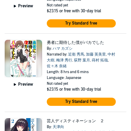
Not rated yet
Preview
$23.15
or free with 30-day trial
Try Standard free
勇者に期待した僕がバカでした
By:
ハマ カズシ
Narrated by:
近衛 秀馬
,
加藤 英美里
,
中村
大樹
,
梅津 秀行
,
荻野 葉月
,
蒔村 拓哉
,
佐々木 奈緒
Length: 8 hrs and 6 mins
Language: Japanese
Not rated yet
Preview
$23.15
or free with 30-day trial
Try Standard free
芸人ディスティネーション ２
By:
天津向