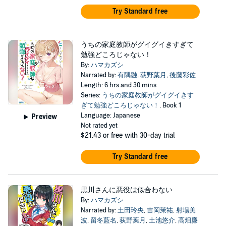
Try Standard free
うちの家庭教師がグイグイきすぎて
勉強どころじゃない！
By:
ハマカズシ
Narrated by:
有隅融
,
荻野葉月
,
後藤彩佐
Length: 6 hrs and 30 mins
Series:
うちの家庭教師がグイグイきす
ぎて勉強どころじゃない！
, Book 1
Language: Japanese
Preview
Not rated yet
$21.43
or free with 30-day trial
Try Standard free
黒川さんに悪役は似合わない
By:
ハマカズシ
Narrated by:
土田玲央
,
吉岡茉祐
,
射場美
波
,
留冬藍名
,
荻野葉月
,
土池悠介
,
高畑廉