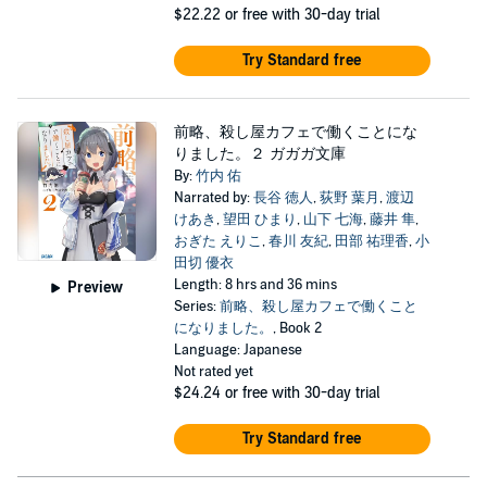
$22.22
or free with 30-day trial
Try Standard free
前略、殺し屋カフェで働くことにな
りました。２ ガガガ文庫
By:
竹内 佑
Narrated by:
長谷 徳人
,
荻野 葉月
,
渡辺
けあき
,
望田 ひまり
,
山下 七海
,
藤井 隼
,
おぎた えりこ
,
春川 友紀
,
田部 祐理香
,
小
田切 優衣
Length: 8 hrs and 36 mins
Preview
Series:
前略、殺し屋カフェで働くこと
になりました。
, Book 2
Language: Japanese
Not rated yet
$24.24
or free with 30-day trial
Try Standard free