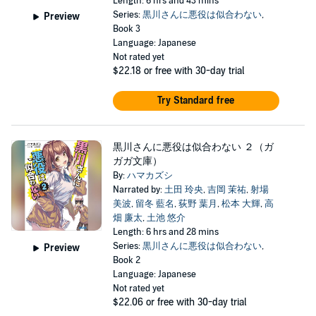
Length: 6 hrs and 43 mins
Series:
黒川さんに悪役は似合わない
,
Preview
Book 3
Language: Japanese
Not rated yet
$22.18
or free with 30-day trial
Try Standard free
黒川さんに悪役は似合わない ２（ガ
ガガ文庫）
By:
ハマカズシ
Narrated by:
土田 玲央
,
吉岡 茉祐
,
射場
美波
,
留冬 藍名
,
荻野 葉月
,
松本 大輝
,
高
畑 廉太
,
土池 悠介
Length: 6 hrs and 28 mins
Series:
黒川さんに悪役は似合わない
,
Preview
Book 2
Language: Japanese
Not rated yet
$22.06
or free with 30-day trial