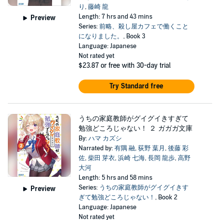
り
,
藤崎 龍
Length: 7 hrs and 43 mins
Preview
Series:
前略、殺し屋カフェで働くこと
になりました。
, Book 3
Language: Japanese
Not rated yet
$23.87
or free with 30-day trial
Try Standard free
うちの家庭教師がグイグイきすぎて
勉強どころじゃない！ ２ ガガガ文庫
By:
ハマ カズシ
Narrated by:
有隅 融
,
荻野 葉月
,
後藤 彩
佐
,
柴田 芽衣
,
浜崎 七海
,
長岡 龍歩
,
高野
大河
Length: 5 hrs and 58 mins
Series:
うちの家庭教師がグイグイきす
Preview
ぎて勉強どころじゃない！
, Book 2
Language: Japanese
Not rated yet