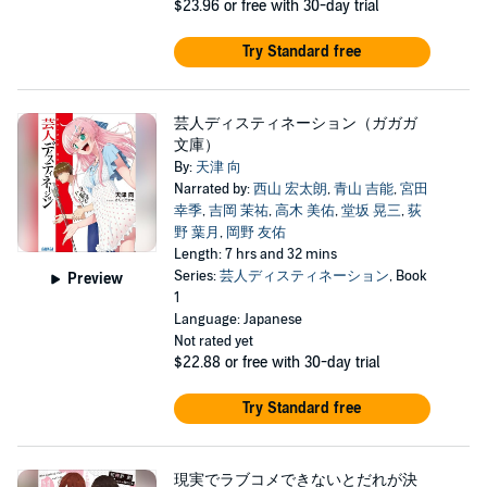
$23.96
or free with 30-day trial
Try Standard free
芸人ディスティネーション（ガガガ
文庫）
By:
天津 向
Narrated by:
西山 宏太朗
,
青山 吉能
,
宮田
幸季
,
吉岡 茉祐
,
高木 美佑
,
堂坂 晃三
,
荻
野 葉月
,
岡野 友佑
Length: 7 hrs and 32 mins
Series:
芸人ディスティネーション
, Book
Preview
1
Language: Japanese
Not rated yet
$22.88
or free with 30-day trial
Try Standard free
現実でラブコメできないとだれが決