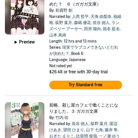
めた？ ６（ガガガ文庫）
By:
初鹿野 創
Narrated by:
上西 哲平
,
天海 由梨奈
,
福緒
唯
,
荻野 葉月
,
森嶋 優花
,
長谷 徳人
,
ラン
ズベリー アーサー
,
田所 陽向
,
留冬 藍名
,
山本 真綺
Length: 12 hrs and 13 mins
Preview
Series:
現実でラブコメできないとだれ
が決めた？
, Book 6
Language: Japanese
Not rated yet
$26.48
or free with 30-day trial
Try Standard free
前略、殺し屋カフェで働くことにな
りました。３ ガガガ文庫
By:
竹内 佑
Narrated by:
長谷 徳人
,
荻野 葉月
,
渡辺
けあき
,
望田 ひまり
,
山下 七海
,
藤井 隼
,
おぎた えりこ
,
比留間 俊哉
,
一ノ瀬 ゆう