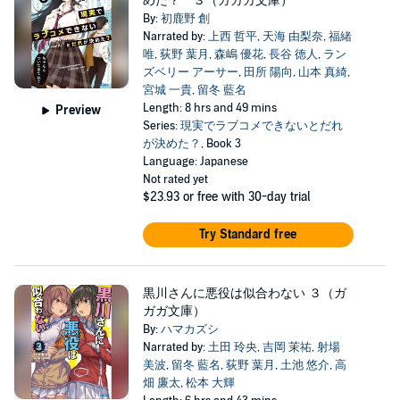
めた？ ３（ガガガ文庫）
By:
初鹿野 創
Narrated by:
上西 哲平
,
天海 由梨奈
,
福緒
唯
,
荻野 葉月
,
森嶋 優花
,
長谷 徳人
,
ラン
ズベリー アーサー
,
田所 陽向
,
山本 真綺
,
宮城 一貴
,
留冬 藍名
Length: 8 hrs and 49 mins
Preview
Series:
現実でラブコメできないとだれ
が決めた？
, Book 3
Language: Japanese
Not rated yet
$23.93
or free with 30-day trial
Try Standard free
黒川さんに悪役は似合わない ３（ガ
ガガ文庫）
By:
ハマカズシ
Narrated by:
土田 玲央
,
吉岡 茉祐
,
射場
美波
,
留冬 藍名
,
荻野 葉月
,
土池 悠介
,
高
畑 廉太
,
松本 大輝