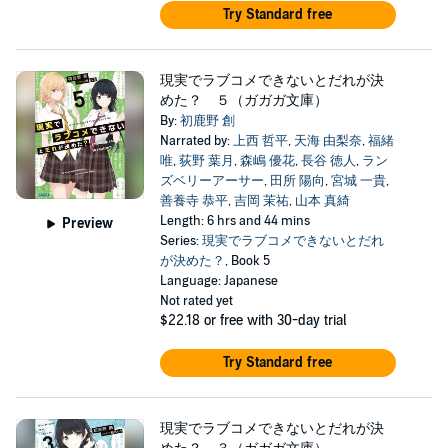
Try Standard free
現実でラブコメできないとだれが決
めた？ ５（ガガガ文庫）
By:
初鹿野 創
Narrated by:
上西 哲平
,
天海 由梨奈
,
福緒
唯
,
荻野 葉月
,
森嶋 優花
,
長谷 徳人
,
ラン
ズベリーアーサー
,
田所 陽向
,
宮城 一貴
,
善養寺 恭平
,
吉岡 茉祐
,
山本 真綺
Length: 6 hrs and 44 mins
Preview
Series:
現実でラブコメできないとだれ
が決めた？
, Book 5
Language: Japanese
Not rated yet
$22.18
or free with 30-day trial
Try Standard free
現実でラブコメできないとだれが決