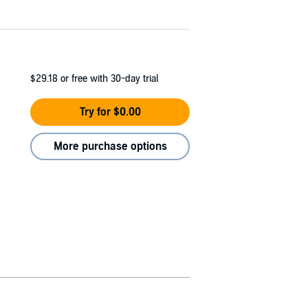
$29.18
or free with 30-day trial
Try for $0.00
More purchase options