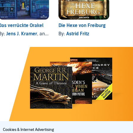
Das verrückte Orakel
Die Hexe von Freiburg
Celesti
Akadem
By:
Jens J. Kramer
, and others
By:
Astrid Fritz
Jahr 1
By:
Le
Cookies & Internet Advertising