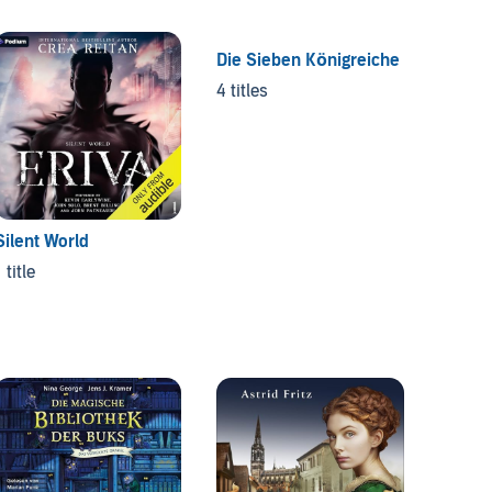
Die Sieben Königreiche
4 titles
Silent World
The Do
 title
2 titles