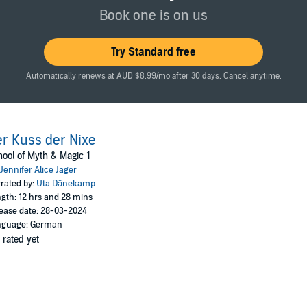
Book one is on us
Try Standard free
Automatically renews at AUD $8.99/mo after 30 days. Cancel anytime.
r Kuss der Nixe
ool of Myth & Magic 1
Jennifer Alice Jager
rated by:
Uta Dänekamp
gth: 12 hrs and 28 mins
ease date: 28-03-2024
nguage: German
 rated yet