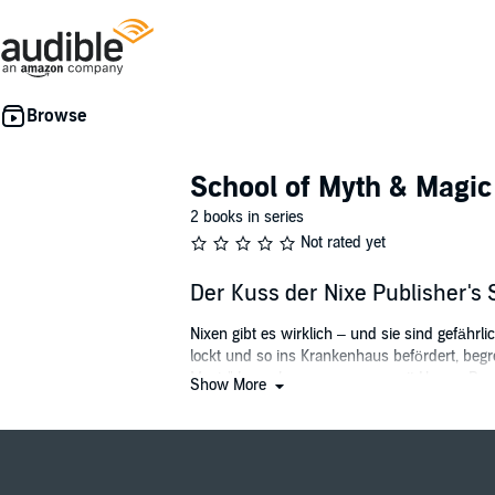
School of Myth & Magic
2 books in series
Not rated yet
Der Kuss der Nixe Publisher'
Nixen gibt es wirklich – und sie sind gefährl
lockt und so ins Krankenhaus befördert, begre
Magic" besuchen, zusammen mit Hexen, Drac
Show More
Schule gefolgt.
Band 1 der romantischen Fantasy-Reihe
©2024 Ravensburger Verlag GmbH (P)202