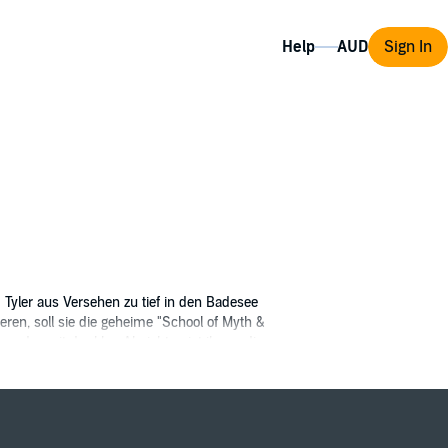
Help
Sign In
m Tyler aus Versehen zu tief in den Badesee
eren, soll sie die geheime "School of Myth &
d – mit dunklen Absichten ist ihr an die