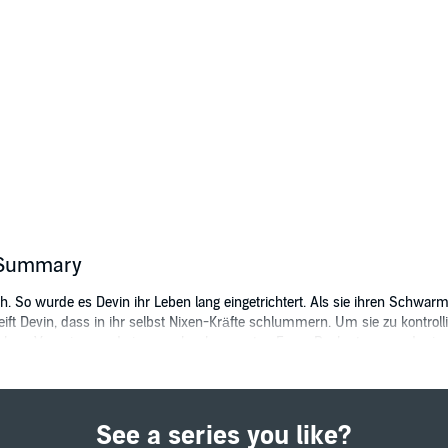
s Summary
ich. So wurde es Devin ihr Leben lang eingetrichtert. Als sie ihren Schwar
ift Devin, dass in ihr selbst Nixen-Kräfte schlummern. Um sie zu kontrolli
hen, Vampiren und einem sehr charmanten Faun. Doch etwas – oder jeman
See a series you like?
4 Hörbuch Hamburg HHV GmbH