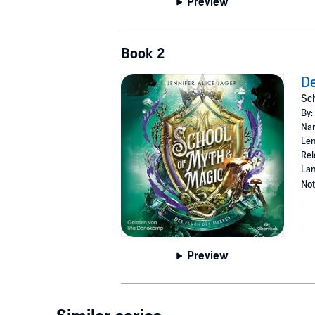
Preview
Book 2
De
Sch
By:
Nar
Len
Rel
La
Not
Preview