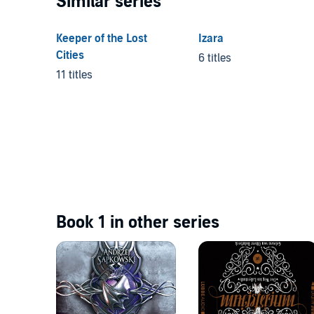
Similar series
Keeper of the Lost
Izara
Cities
6 titles
11 titles
Book 1 in other series