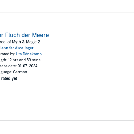
r Fluch der Meere
ool of Myth & Magic 2
Jennifer Alice Jager
rated by:
Uta Dänekamp
gth: 12 hrs and 59 mins
ease date: 01-07-2024
nguage: German
 rated yet