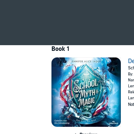
Book 1
De
Sch
By:
Nar
Len
Rel
La
Not