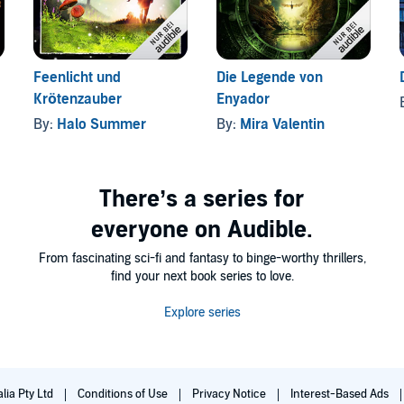
Feenlicht und
Die Legende von
Krötenzauber
Enyador
By:
Halo Summer
By:
Mira Valentin
There’s a series for
everyone on Audible.
From fascinating sci-fi and fantasy to binge-worthy thrillers,
find your next book series to love.
Explore series
lia Pty Ltd
Conditions of Use
Privacy Notice
Interest-Based Ads