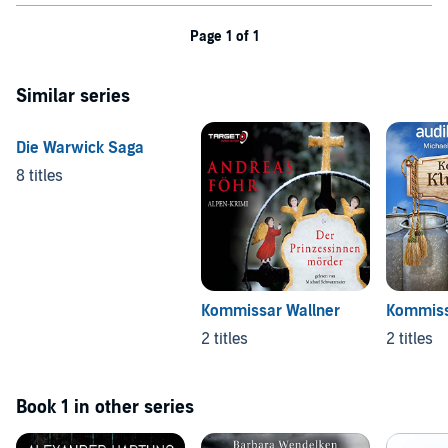
Page 1 of 1
Similar series
Die Warwick Saga
8 titles
Kommissar Wallner
Kommissa
2 titles
2 titles
Book 1 in other series