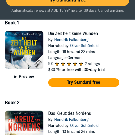
Try Standard free
stößt, kann er die Tragweite seiner Ermittlungen noch nicht erahnen.
Automatically renews at AUD $8.99/mo after 30 days. Cancel anytime.
Eine einzige dramatische Woche verändert sein Leben
einschneidend.
Book 1
>> Diese ungekürzte Hörbuch-Fassung genießt du exklusiv nur bei
Die Zeit heilt keine Wunden
Audible.
By:
Hendrik Falkenberg
©2015 Amazon EU S.à r.l. (P)2017 Audible Studios
Narrated by:
Oliver Schönfeld
Length: 16 hrs and 22 mins
Language: German
5.0
2 ratings
$30.79
or free with 30-day trial
Preview
Try Standard free
Book 2
Das Kreuz des Nordens
By:
Hendrik Falkenberg
Narrated by:
Oliver Schönfeld
Length: 13 hrs and 24 mins