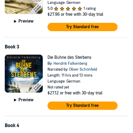
Language: German
5.0
1 rating
$27.96
or free with 30-day trial
Preview
Try Standard free
Book 3
Die Bühne des Sterbens
By:
Hendrik Falkenberg
Narrated by:
Oliver Schönfeld
Length: 11 hrs and 13 mins
Language: German
Not rated yet
$27.12
or free with 30-day trial
Preview
Try Standard free
Book 4