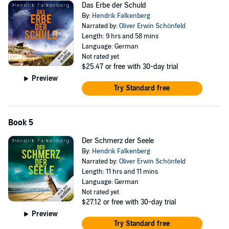
Das Erbe der Schuld
By:
Hendrik Falkenberg
Narrated by:
Oliver Erwin Schönfeld
Length: 9 hrs and 58 mins
Language: German
Not rated yet
$25.47
or free with 30-day trial
Preview
Try Standard free
Book 5
Der Schmerz der Seele
By:
Hendrik Falkenberg
Narrated by:
Oliver Erwin Schönfeld
Length: 11 hrs and 11 mins
Language: German
Not rated yet
$27.12
or free with 30-day trial
Preview
Try Standard free