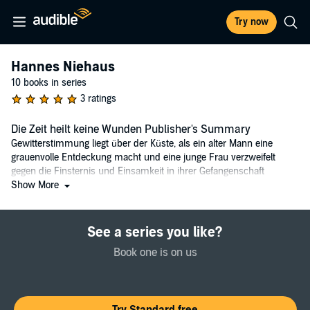
Try now
Hannes Niehaus
10 books in series
3 ratings
Die Zeit heilt keine Wunden Publisher's Summary
Gewitterstimmung liegt über der Küste, als ein alter Mann eine
grauenvolle Entdeckung macht und eine junge Frau verzweifelt
gegen die Finsternis und Einsamkeit in ihrer Gefangenschaft
ankämpft.
Show More
Zur Untersuchung des Leichenfunds wird der Sportpolizist
Johannes Niehaus dem Kriminalhauptkommissar Janssen zugeteilt.
See a series you like?
Sein neuer Chef ist im Präsidium für seine eigenwillige
Book one is on us
Ermittlungsarbeit bekannt und alles andere als erfreut, noch kurz
vor der Pensionierung einen unerfahrenen Kollegen als Partner zu
bekommen. Die beiden werden in einen Strudel aus Vertuschungen
und dunklen Geheimnissen gerissen, der sie bis an das Ende ihrer
Kräfte führt. Als Johannes auf eine Spur aus dem Dritten Reich