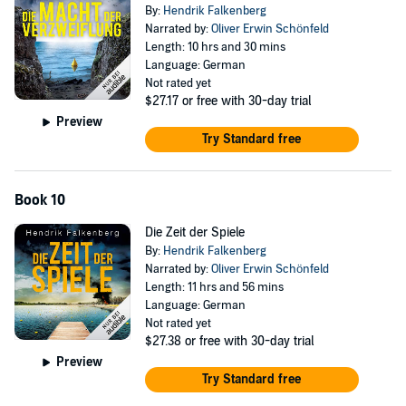
By:
Hendrik Falkenberg
Narrated by:
Oliver Erwin Schönfeld
Length: 10 hrs and 30 mins
Language: German
Not rated yet
$27.17
or free with 30-day trial
Preview
Try Standard free
Book 10
Die Zeit der Spiele
By:
Hendrik Falkenberg
Narrated by:
Oliver Erwin Schönfeld
Length: 11 hrs and 56 mins
Language: German
Not rated yet
$27.38
or free with 30-day trial
Preview
Try Standard free