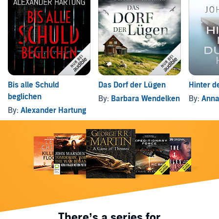
Bis alle Schuld
Das Dorf der Lügen
Hinter d
beglichen
By:
Barbara Wendelken
By:
Anna
By:
Alexander Hartung
There’s a series for