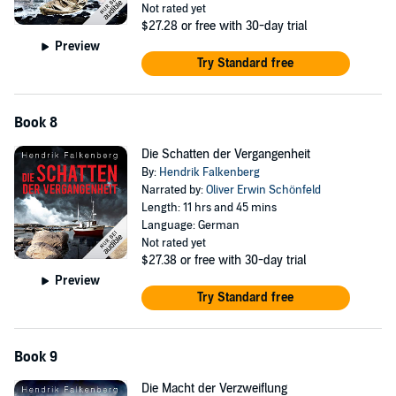
Not rated yet
$27.28
or free with 30-day trial
Preview
Try Standard free
Book 8
Die Schatten der Vergangenheit
By:
Hendrik Falkenberg
Narrated by:
Oliver Erwin Schönfeld
Length: 11 hrs and 45 mins
Language: German
Not rated yet
$27.38
or free with 30-day trial
Preview
Try Standard free
Book 9
Die Macht der Verzweiflung